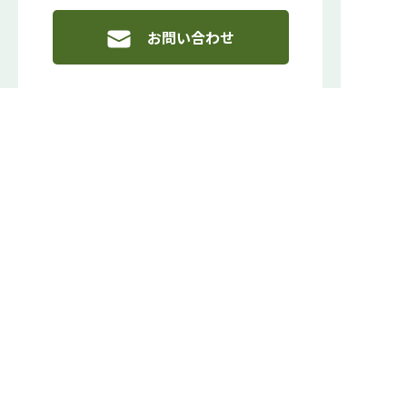
お問い合わせ
ＴＳＢグリーンネックス株式会社
〒182-0022
東京都調布市国領町5丁目5番1アイクビル